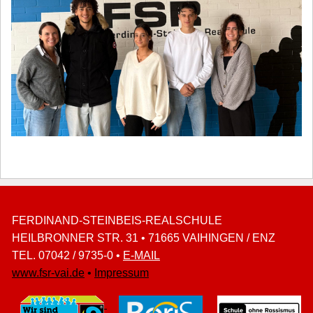
FERDINAND-STEINBEIS-REALSCHULE
HEILBRONNER STR. 31 • 71665 VAIHINGEN / ENZ
TEL. 07042 / 9735-0 •
E-MAIL
www.fsr-vai.de
•
Impressum