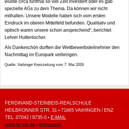
wurde circa fünfmal so viel Zeit investiert oder es gab
spezielle AGs zu dem Thema. Da können wir nicht
mithalten. Unsere Modelle haben sich vom ersten
Eindruck im oberen Mittelfeld befunden. Qualitativ und
optisch waren unsere schon ansprechend“, berichtet
Lehrer Huttenlocher.
Als Dankeschön durften die Wettbewerbsteilnehmer den
Nachmittag im Europark verbringen.
Quelle: Vaihinger Kreiszeitung vom 7. Mai 2026
FERDINAND-STEINBEIS-REALSCHULE
HEILBRONNER STR. 31 • 71665 VAIHINGEN / ENZ
TEL. 07042 / 9735-0 •
E-MAIL
www.fsr-vai.de
•
Impressum