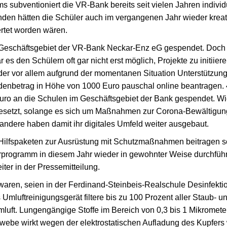
bventioniert die VR-Bank bereits seit vielen Jahren individue
den hätten die Schüler auch im vergangenen Jahr wieder kreati
tet worden wären.
 Geschäftsgebiet der VR-Bank Neckar-Enz eG gespendet. Doch
den Schülern oft gar nicht erst möglich, Projekte zu initiieren
oder vor allem aufgrund der momentanen Situation Unterstützung
enbetrag in Höhe von 1000 Euro pauschal online beantragen. 
 an die Schulen im Geschäftsgebiet der Bank gespendet. Wie b
esetzt, solange es sich um Maßnahmen zur Corona-Bewältigung
dere haben damit ihr digitales Umfeld weiter ausgebaut.
lfspaketen zur Ausrüstung mit Schutzmaßnahmen beitragen so
derprogramm in diesem Jahr wieder in gewohnter Weise durchführe
ter in der Pressemitteilung.
ren, seien in der Ferdinand-Steinbeis-Realschule Desinfektio
mluftreinigungsgerät filtere bis zu 100 Prozent aller Staub- un
uft. Lungengängige Stoffe im Bereich von 0,3 bis 1 Mikromete
fergewebe wirkt wegen der elektrostatischen Aufladung des Kupfer