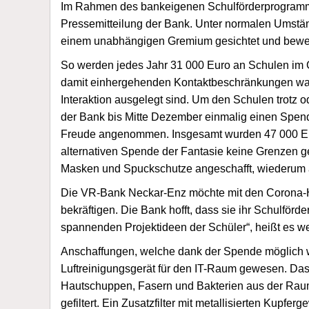
Im Rahmen des bankeigenen Schulförderprogramms su
Pressemitteilung der Bank. Unter normalen Umstän
einem unabhängigen Gremium gesichtet und bewer
So werden jedes Jahr 31 000 Euro an Schulen im
damit einhergehenden Kontaktbeschränkungen war es 
Interaktion ausgelegt sind. Um den Schulen trotz 
der Bank bis Mitte Dezember einmalig einen Spend
Freude angenommen. Insgesamt wurden 47 000 Euro
alternativen Spende der Fantasie keine Grenzen g
Masken und Spuckschutze angeschafft, wiederum an
Die VR-Bank Neckar-Enz möchte mit den Corona-Hi
bekräftigen. Die Bank hofft, dass sie ihr Schulför
spannenden Projektideen der Schüler“, heißt es wei
Anschaffungen, welche dank der Spende möglich wa
Luftreinigungsgerät für den IT-Raum gewesen. Das U
Hautschuppen, Fasern und Bakterien aus der Rauml
gefiltert. Ein Zusatzfilter mit metallisierten Kup