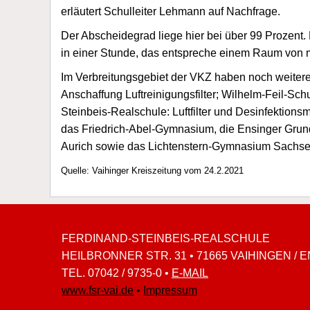
erläutert Schulleiter Lehmann auf Nachfrage.
Der Abscheidegrad liege hier bei über 99 Prozent. 
in einer Stunde, das entspreche einem Raum von 
Im Verbreitungsgebiet der VKZ haben noch weitere
Anschaffung Luftreinigungsfilter; Wilhelm-Feil-Sc
Steinbeis-Realschule: Luftfilter und Desinfektion
das Friedrich-Abel-Gymnasium, die Ensinger Grun
Aurich sowie das Lichtenstern-Gymnasium Sachse
Quelle: Vaihinger Kreiszeitung vom 24.2.2021
FERDINAND-STEINBEIS-REALSCHULE
HEILBRONNER STR. 31 • 71665 VAIHINGEN / 
TEL. 07042 / 9735-0 •
E-MAIL
www.fsr-vai.de
•
Impressum