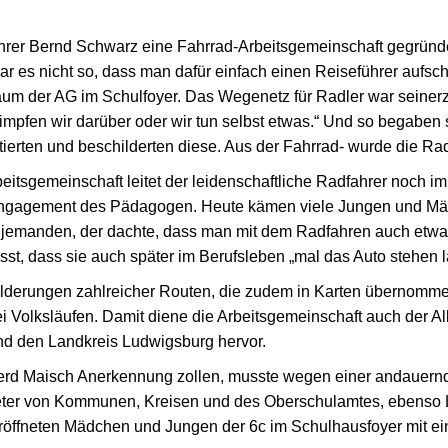
lehrer Bernd Schwarz eine Fahrrad-Arbeitsgemeinschaft gegründ
 es nicht so, dass man dafür einfach einen Reiseführer aufsc
m der AG im Schulfoyer. Das Wegenetz für Radler war seinerzei
impfen wir darüber oder wir tun selbst etwas.“ Und so begaben 
tierten und beschilderten diese. Aus der Fahrrad- wurde die 
Arbeitsgemeinschaft leitet der leidenschaftliche Radfahrer noch 
Engagement des Pädagogen. Heute kämen viele Jungen und Mädc
 jemanden, der dachte, dass man mit dem Radfahren auch etwa
st, dass sie auch später im Berufsleben „mal das Auto stehen l
lderungen zahlreicher Routen, die zudem in Karten übernomm
i Volksläufen. Damit diene die Arbeitsgemeinschaft auch der A
nd den Landkreis Ludwigsburg hervor.
rd Maisch Anerkennung zollen, musste wegen einer andauernden
treter von Kommunen, Kreisen und des Oberschulamtes, ebenso L
öffneten Mädchen und Jungen der 6c im Schulhausfoyer mit ein