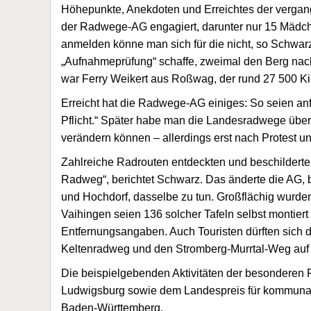
Höhepunkte, Anekdoten und Erreichtes der vergan
der Radwege-AG engagiert, darunter nur 15 Mädche
anmelden könne man sich für die nicht, so Schwarz.
„Aufnahmeprüfung“ schaffe, zweimal den Berg nach 
war Ferry Weikert aus Roßwag, der rund 27 500 Kil
Erreicht hat die Radwege-AG einiges: So seien a
Pflicht.“ Später habe man die Landesradwege über
verändern können – allerdings erst nach Protest un
Zahlreiche Radrouten entdeckten und beschilderten 
Radweg“, berichtet Schwarz. Das änderte die AG, 
und Hochdorf, dasselbe zu tun. Großflächig wurde
Vaihingen seien 136 solcher Tafeln selbst montiert
Entfernungsangaben. Auch Touristen dürften sich 
Keltenradweg und den Stromberg-Murrtal-Weg auf 8
Die beispielgebenden Aktivitäten der besonderen
Ludwigsburg sowie dem Landespreis für kommunal
Baden-Württemberg.