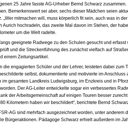
genen 25 Jahre fasste AG-Urheber Bernd Schwarz zusammen. Gu
n. Bemerkenswert sei aber, sechs dieser Mädchen seien aktuel
 „Wer mitmachen will, muss körperlich fit sein, auch was in der
Aurich hochradeln, das zweite Mal davon im Stehen, der habe s
ometer um die Welt radelte.
nfangs geeignete Radwege zu den Schulen gesucht und erfasst 
prüft und die Streckenführung des zunächst vielfach auf Stra
d einem Zeitungsartikel.
die engagierten Schüler und der Lehrer, leisteten dabei zum Te
beschilderte selbst, dokumentierte und motivierte im Anschlus
n im gesamten Landkreis Ludwigsburg, im Enzkreis und in Pforz
 worden. Der AG-Leiter entwickelte sogar ein verbessertes Radwe
dank der Arbeitsgemeinschaft auf einigen Touren besser zurech
0 Kilometern haben wir beschildert“, berichtete Bernd Schwar
 FSR-AG sind mehrfach ausgezeichnet worden, unter anderem d
e Bürgeraktionen. Pädagoge Schwarz erhielt außerdem im Jah