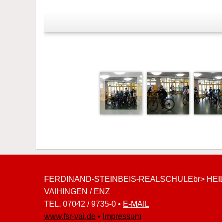
FERDINAND-STEINBEIS-REALSCHULEbr> HEIL
VAIHINGEN / ENZ
TEL. 07042 / 9735-0 •
E-MAIL
www.fsr-vai.de
•
Impressum